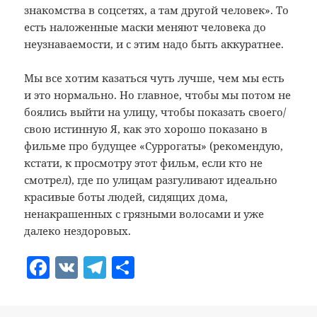
знакомства в соцсетях, а там другой человек». То
есть наложенные маски меняют человека до
неузнаваемости, и с этим надо быть аккуратнее.
Мы все хотим казаться чуть лучше, чем мы есть
и это нормально. Но главное, чтобы мы потом не
боялись выйти на улицу, чтобы показать своего/
свою истинную Я, как это хорошо показано в
фильме про будущее «Суррогаты» (рекомендую,
кстати, к просмотру этот фильм, если кто не
смотрел), где по улицам разгуливают идеально
красивые боты людей, сидящих дома,
ненакрашенных с грязными волосами и уже
далеко нездоровых.
F
V
T
О
a
K
el
т
c
e
п