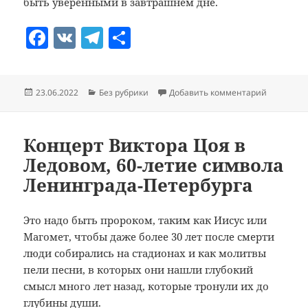
быть уверенными в завтрашнем дне.
F
V
T
О
a
K
el
т
c
e
п
Опубликовано
Рубрики
к записи
23.06.2022
Без рубрики
Добавить комментарий
e
gr
р
b
a
а
o
m
в
Концерт Виктора Цоя в
Ледовом, 60-летие символа
o
и
Ленинграда-Петербурга
k
т
ь
Это надо быть пророком, таким как Иисус или
Магомет, чтобы даже более 30 лет после смерти
люди собирались на стадионах и как молитвы
пели песни, в которых они нашли глубокий
смысл много лет назад, которые тронули их до
глубины души.