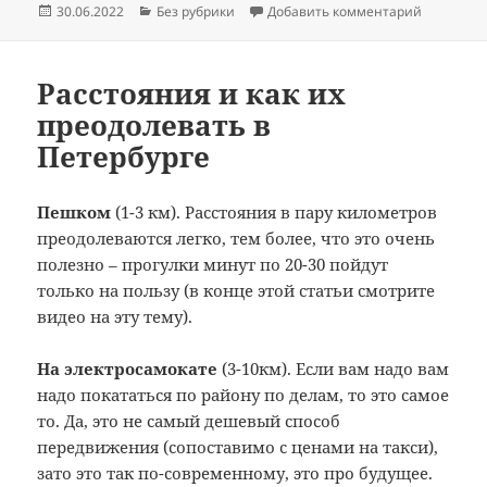
Опубликовано
Рубрики
к записи 
30.06.2022
Без рубрики
Добавить комментарий
e
gr
р
b
a
а
o
m
в
Расстояния и как их
преодолевать в
o
и
Петербурге
k
т
ь
Пешком
(1-3 км). Расстояния в пару километров
преодолеваются легко, тем более, что это очень
полезно – прогулки минут по 20-30 пойдут
только на пользу (в конце этой статьи смотрите
видео на эту тему).
На электросамокате
(3-10км). Если вам надо вам
надо покататься по району по делам, то это самое
то. Да, это не самый дешевый способ
передвижения (сопоставимо с ценами на такси),
зато это так по-современному, это про будущее.