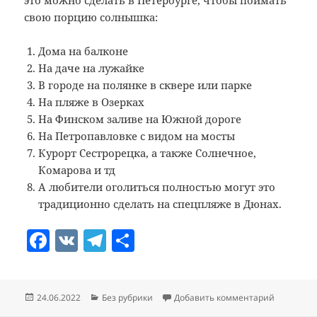
это можно сделать в Петербурге, чтобы поймать
свою порцию солнышка:
Дома на балконе
На даче на лужайке
В городе на полянке в сквере или парке
На пляже в Озерках
На Финском заливе на Южной дороге
На Петропавловке с видом на мосты
Курорт Сестрорецка, а также Солнечное,
Комарова и тд
А любители оголиться полностью могут это
традиционно сделать на спецпляже в Дюнах.
F
V
T
О
a
K
el
т
c
e
п
Опубликовано
Рубрики
к записи 
24.06.2022
Без рубрики
Добавить комментарий
e
gr
р