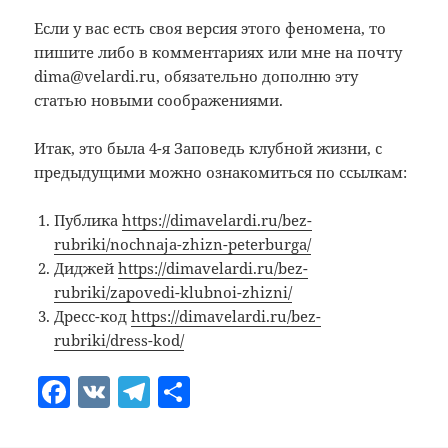
Если у вас есть своя версия этого феномена, то
пишите либо в комментариях или мне на почту
dima@velardi.ru, обязательно дополню эту
статью новыми соображениями.
Итак, это была 4-я Заповедь клубной жизни, с
предыдущими можно ознакомиться по ссылкам:
Публика
https://dimavelardi.ru/bez-
rubriki/nochnaja-zhizn-peterburga/
Диджей
https://dimavelardi.ru/bez-
rubriki/zapovedi-klubnoi-zhizni/
Дресс-код
https://dimavelardi.ru/bez-
rubriki/dress-kod/
F
V
T
О
a
K
el
т