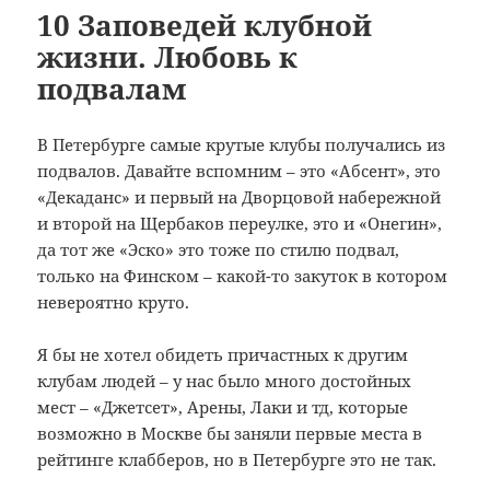
o
m
в
10 Заповедей клубной
жизни. Любовь к
o
и
подвалам
k
т
ь
В Петербурге самые крутые клубы получались из
подвалов. Давайте вспомним – это «Абсент», это
«Декаданс» и первый на Дворцовой набережной
и второй на Щербаков переулке, это и «Онегин»,
да тот же «Эско» это тоже по стилю подвал,
только на Финском – какой-то закуток в котором
невероятно круто.
Я бы не хотел обидеть причастных к другим
клубам людей – у нас было много достойных
мест – «Джетсет», Арены, Лаки и тд, которые
возможно в Москве бы заняли первые места в
рейтинге клабберов, но в Петербурге это не так.