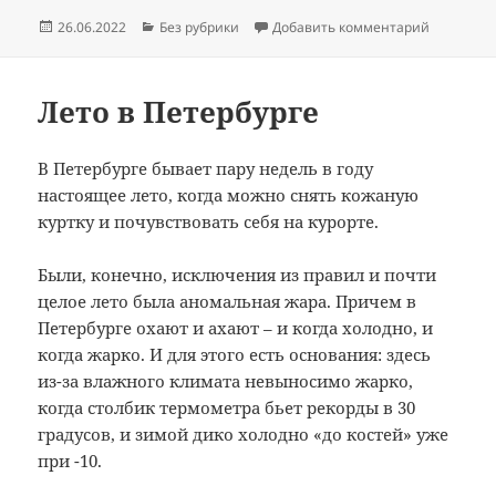
c
e
п
Опубликовано
Рубрики
к записи 
26.06.2022
Без рубрики
Добавить комментарий
e
gr
р
b
a
а
o
m
в
Лето в Петербурге
o
и
В Петербурге бывает пару недель в году
k
т
настоящее лето, когда можно снять кожаную
ь
куртку и почувствовать себя на курорте.
Были, конечно, исключения из правил и почти
целое лето была аномальная жара. Причем в
Петербурге охают и ахают – и когда холодно, и
когда жарко. И для этого есть основания: здесь
из-за влажного климата невыносимо жарко,
когда столбик термометра бьет рекорды в 30
градусов, и зимой дико холодно «до костей» уже
при -10.