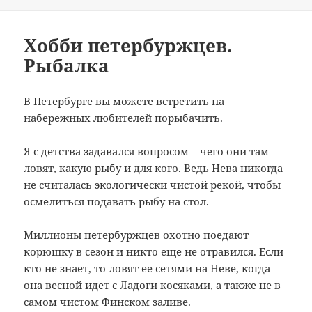
e
gr
р
b
a
а
o
m
в
Хобби петербуржцев.
Рыбалка
o
и
k
т
В Петербурге вы можете встретить на
ь
набережных любителей порыбачить.
Я с детства задавался вопросом – чего они там
ловят, какую рыбу и для кого. Ведь Нева никогда
не считалась экологически чистой рекой, чтобы
осмелиться подавать рыбу на стол.
Миллионы петербуржцев охотно поедают
корюшку в сезон и никто еще не отравился. Если
кто не знает, то ловят ее сетями на Неве, когда
она весной идет с Ладоги косяками, а также не в
самом чистом Финском заливе.