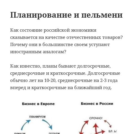
b
a
а
o
m
в
Планирование и пельмени
o
и
Как состояние российской экономики
k
т
сказывается на качестве отечественных товаров?
ь
Почему они в большинстве своем уступают
иностранным аналогам?
Как известно, планы бывают долгосрочные,
среднесрочные и краткосрочные. Долгосрочные
обычно лет на 10-20, среднесрочные на 2-3 года
вперед и краткосрочные на ближайший год.