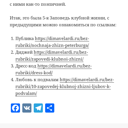
с ними как-то поэпичней.
Итак, это была 5-я Заповедь клубной жизни, с
предыдущими можно ознакомиться по ссылкам:
Публика
https://dimavelardi.ru/bez-
rubriki/nochnaja-zhizn-peterburga/
Диджей
https://dimavelardi.ru/bez-
rubriki/zapovedi-klubnoi-zhizni/
Дресс-код
https://dimavelardi.ru/bez-
rubriki/dress-kod/
Любовь к подвалам
https://dimavelardi.ru/bez-
rubriki/10-zapovedej-klubnoj-zhizni-ljubov-k-
podvalam/
F
V
T
О
a
K
el
т
c
e
п