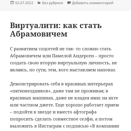
Опубликовано
Рубрики
к записи 
02.07.2022
Без рубрики
Добавить комментарий
e
gr
р
b
a
а
o
m
в
Виртуалити: как стать
Абрамовичем
o
и
k
т
С развитием соцсетей не так- то сложно стать
ь
Абрамовичем или Памелой Андерсен – просто
создать свою вторую виртуальную личность, не
являясь, по сути, тем, кого выставляем напоказ.
Демонстрировать себя в красивых интерьерах
«пятизвездников», даже там не проживая; в
красивых машинах, даже не владея ими; на яхте
или частном джете. Еще хорошо работает прием
– подойти к звезде и вместо афтографа
попросить сделать совместное селфи, а потом
выложить в Инстаграм с подписью «В компании