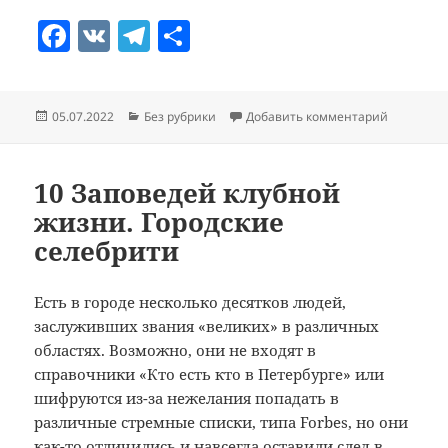
F
V
T
О
a
K
el
т
c
e
п
Опубликовано
Рубрики
к записи 
05.07.2022
Без рубрики
Добавить комментарий
e
gr
р
b
a
а
o
m
в
10 Заповедей клубной
жизни. Городские
o
и
селебрити
k
т
ь
Есть в городе несколько десятков людей,
заслуживших звания «великих» в различных
областях. Возможно, они не входят в
справочники «Кто есть кто в Петербурге» или
шифруются из-за нежелания попадать в
различные стремные списки, типа Forbes, но они
как-то отличились и навсегда оставили след в