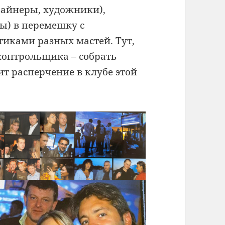
изайнеры, художники),
ы) в перемешку с
тиками разных мастей. Тут,
сконтрольщика – собрать
т расперчение в клубе этой