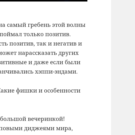
 на самый гребень этой волны
и поймал только позитив.
сть позитив, так и негатив и
 может нарассказать других
озитивные и даже если были
канчивались хэппи-эндами.
Какие фишки и особенности
 большой вечеринкой!
оповыми диджеями мира,