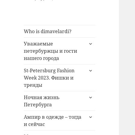
Who is dimavelardi?
раскрыть
Уважаемые
дочернее
петербуржцы и гости
меню
нашего города
раскрыть
St-Petersburg Fashion
дочернее
Week 2023. Фишки и
меню
тренды
раскрыть
Ночная жизнь
дочернее
Петербурга
меню
раскрыть
Ампир в одежде – тогда
дочернее
и сейчас
меню
раскрыть