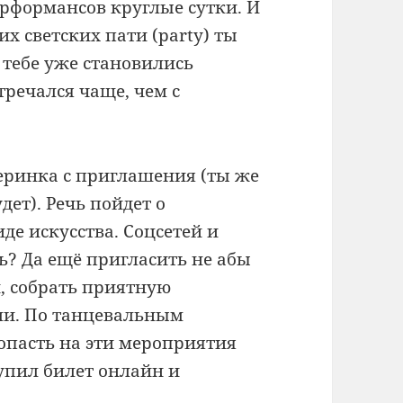
ерформансов круглые сутки. И
их светских пати (party) ты
 тебе уже становились
тречался чаще, чем с
черинка с приглашения (ты же
дет). Речь пойдет о
де искусства. Соцсетей и
ь? Да ещё пригласить не абы
й, собрать приятную
ми. По танцевальным
опасть на эти мероприятия
купил билет онлайн и