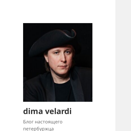
dima velardi
Блог настоящего
петербуржца