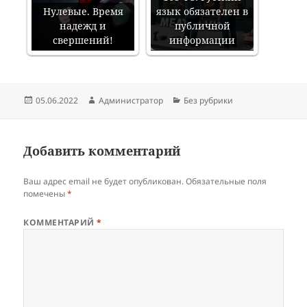
Нулевые. Время
язык обязателен в
надежд и
публичной
свершений!
информации
Опубликовано
Автор
Рубрики
05.06.2022
Администратор
Без рубрики
Добавить комментарий
Ваш адрес email не будет опубликован.
Обязательные поля
помечены
*
КОММЕНТАРИЙ
*