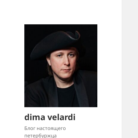
dima velardi
Блог настоящего
петербуржца