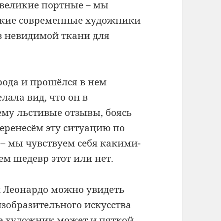
е великие портные – мы
ликие современные художники
з невидимой ткани для
рода и прошёлся в нем
елала вид, что он в
му льстивые отзывы, боясь
еренесём эту ситуацию по
 – мы чувствуем себя какими-
ем шедевр этот или нет.
ах Леонардо можно увидеть
зобразительного искусства
ве художник может и пяткой