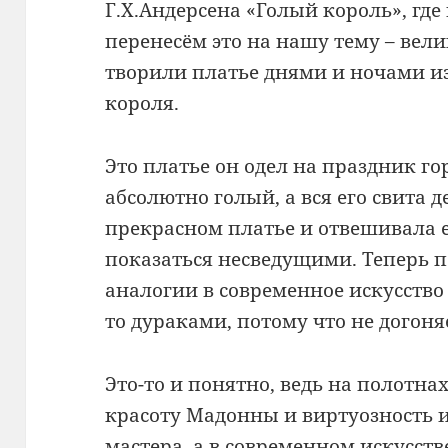
Г.Х.Андерсена «Голый король», гд
перенесём это на нашу тему – ве
творили платье днями и ночами и
короля.
Это платье он одел на праздник го
абсолютно голый, а вся его свита д
прекрасном платье и отвешивала е
показаться несведущими. Теперь п
аналогии в современное искусство
то дураками, потому что не догоня
Это-то и понятно, ведь на полотн
красоту Мадонны и виртуозность и
мастера, а в современном искусст