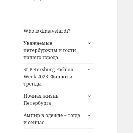
Who is dimavelardi?
раскрыть
Уважаемые
дочернее
петербуржцы и гости
меню
нашего города
раскрыть
St-Petersburg Fashion
дочернее
Week 2023. Фишки и
меню
тренды
раскрыть
Ночная жизнь
дочернее
Петербурга
меню
раскрыть
Ампир в одежде – тогда
дочернее
и сейчас
меню
раскрыть