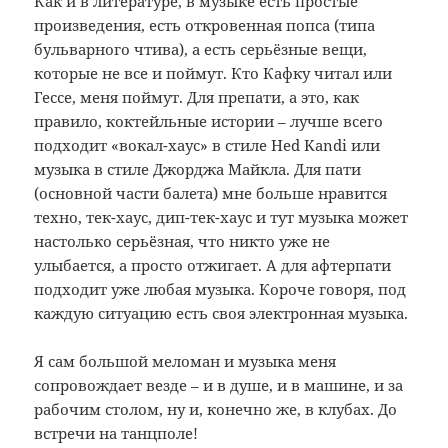
Как и в литературе, в музыке есть простые
произведения, есть откровенная попса (типа
бульварного чтива), а есть серьёзные вещи,
которые не все и поймут. Кто Кафку читал или
Гессе, меня поймут. Для препати, а это, как
правило, коктейльные истории – лучше всего
подходит «вокал-хаус» в стиле Hed Kandi или
музыка в стиле Джорджа Майкла. Для пати
(основной части балета) мне больше нравится
техно, тек-хаус, дип-тек-хаус и тут музыка может
настолько серьёзная, что никто уже не
улыбается, а просто отжигает. А для афтерпати
подходит уже любая музыка. Короче говоря, под
каждую ситуацию есть своя электронная музыка.
Я сам большой меломан и музыка меня
сопровождает везде – и в душе, и в машине, и за
рабочим столом, ну и, конечно же, в клубах. До
встречи на танцполе!