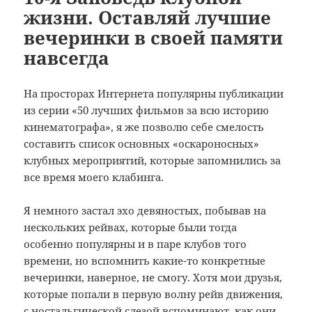
жизни. Оставляй лучшие
o
и
вечеринки в своей памяти
k
т
навсегда
ь
На просторах Интернета популярны публикации
из серии «50 лучших фильмов за всю историю
кинематографа», я же позволю себе смелость
составить список основных «оскароносных»
клубных мероприятий, которые запомнились за
все время моего клабинга.
Я немного застал эхо девяностых, побывав на
нескольких рейвах, которые были тогда
особенно популярны и в паре клубов того
времени, но вспомнить какие-то конкретные
вечеринки, наверное, не смогу. Хотя мои друзья,
которые попали в первую волну рейв движения,
с ностальгической слезой вспоминают, как они