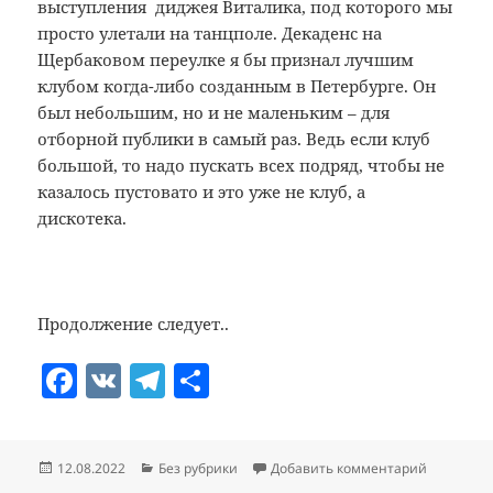
выступления диджея Виталика, под которого мы
просто улетали на танцполе. Декаденс на
Щербаковом переулке я бы признал лучшим
клубом когда-либо созданным в Петербурге. Он
был небольшим, но и не маленьким – для
отборной публики в самый раз. Ведь если клуб
большой, то надо пускать всех подряд, чтобы не
казалось пустовато и это уже не клуб, а
дискотека.
Продолжение следует..
F
V
T
О
a
K
el
т
c
e
п
Опубликовано
Рубрики
к записи 
12.08.2022
Без рубрики
Добавить комментарий
e
gr
р