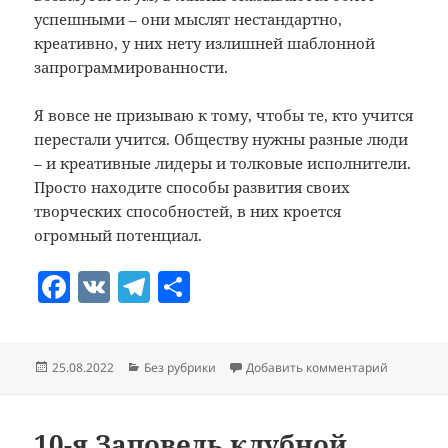
успешными – они мыслят нестандартно,
креативно, у них нету излишней шаблонной
запрограммированности.
Я вовсе не призываю к тому, чтобы те, кто учится
перестали учится. Обществу нужны разные люди
– и креативные лидеры и толковые исполнители.
Просто находите способы развития своих
творческих способностей, в них кроется
огромный потенциал.
F
V
T
О
a
K
el
т
c
e
п
Опубликовано
Рубрики
к записи 
25.08.2022
Без рубрики
Добавить комментарий
e
gr
р
b
a
а
o
m
в
10-я Заповедь клубной