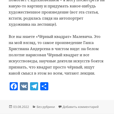
какую-то картину и придумать какое-нибудь
художественное произведение (вот эта статья,
кстати, родилась глядя на автопортрет
художника на лестнице).
Все вы знаете «Чёрный квадрат» Малевича. Это
на мой взгляд, то самое произведение Ганса
Христиана Андерсена в чистом виде: на белом
полотне нарисован Чёрный квадрат и все
искусствоведы, научные деятели искусств боятся
признать, что квадрат просто чёрный, ищут
какой смысл в этом во всем, читают лекции.
F
V
T
О
a
K
el
т
c
e
п
Опубликовано
Рубрики
к записи 
03.08.2022
Без рубрики
Добавить комментарий
e
gr
р