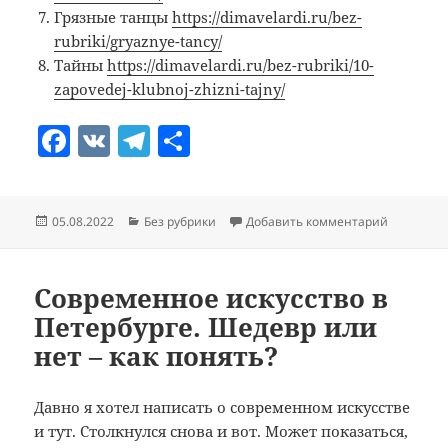
Грязные танцы
https://dimavelardi.ru/bez-
rubriki/gryaznye-tancy/
Тайны
https://dimavelardi.ru/bez-rubriki/10-
zapovedej-klubnoj-zhizni-tajny/
F
V
T
О
a
K
el
т
c
e
п
Опубликовано
Рубрики
к записи 
05.08.2022
Без рубрики
Добавить комментарий
e
gr
р
b
a
а
o
m
в
Современное искусство в
Петербурге. Шедевр или
o
и
нет – как понять?
k
т
ь
Давно я хотел написать о современном искусстве
и тут. Столкнулся снова и вот. Может показаться,