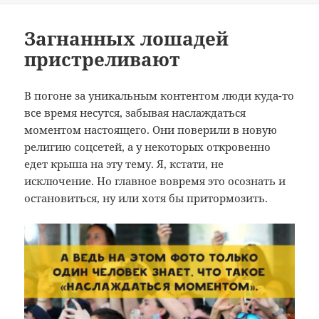
b
a
а
o
m
в
Загнанных лошадей
пристреливают
o
и
k
т
В погоне за уникальным контентом люди куда-то
ь
все время несутся, забывая наслаждаться
моментом настоящего. Они поверили в новую
религию соцсетей, а у некоторых откровенно
едет крыша на эту тему. Я, кстати, не
исключение. Но главное вовремя это осознать и
остановиться, ну или хотя бы притормозить.