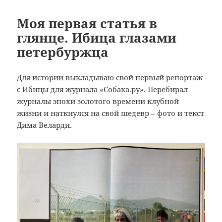
b
a
а
o
m
в
Моя первая статья в
глянце. Ибица глазами
o
и
петербуржца
k
т
ь
Для истории выкладываю свой первый репортаж
с Ибицы для журнала «Собака.ру». Перебирал
журналы эпохи золотого времени клубной
жизни и наткнулся на свой шедевр – фото и текст
Дима Веларди.