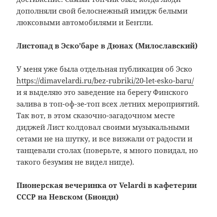
дополняли свой белоснежный имидж белыми
люксовыми автомобилями и Бентли.
Листопад в Эско’баре в Дюнах (Милославский)
У меня уже была отдельная публикация об Эско
https://dimavelardi.ru/bez-rubriki/20-let-esko-baru/
и я выделяю это заведение на берегу Финского
залива в топ-оф-зе-топ всех летних мероприятий.
Так вот, в этом сказочно-загадочном месте
диджей Лист колдовал своими музыкальными
сетами не на шутку, и все визжали от радости и
танцевали столах (поверьте, я много повидал, но
такого безумия не видел нигде).
Пионерская вечеринка от Velardi в кафетерии
СССР на Невском (Бионди)