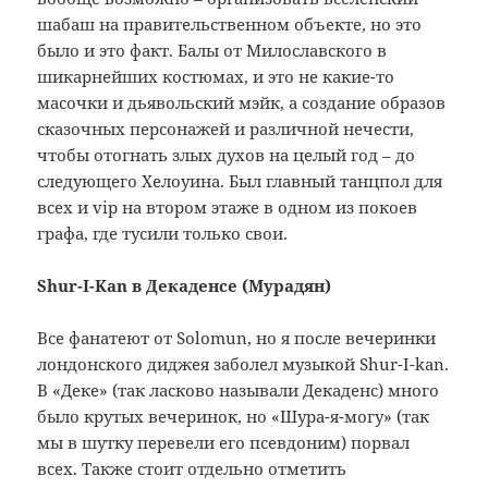
шабаш на правительственном объекте, но это
было и это факт. Балы от Милославского в
шикарнейших костюмах, и это не какие-то
масочки и дьявольский мэйк, а создание образов
сказочных персонажей и различной нечести,
чтобы отогнать злых духов на целый год – до
следующего Хелоуина. Был главный танцпол для
всех и vip на втором этаже в одном из покоев
графа, где тусили только свои.
Shur-I-Kan в Декаденсе (Мурадян)
Все фанатеют от Solomun, но я после вечеринки
лондонского диджея заболел музыкой Shur-I-kan.
В «Деке» (так ласково называли Декаденс) много
было крутых вечеринок, но «Шура-я-могу» (так
мы в шутку перевели его псевдоним) порвал
всех. Также стоит отдельно отметить