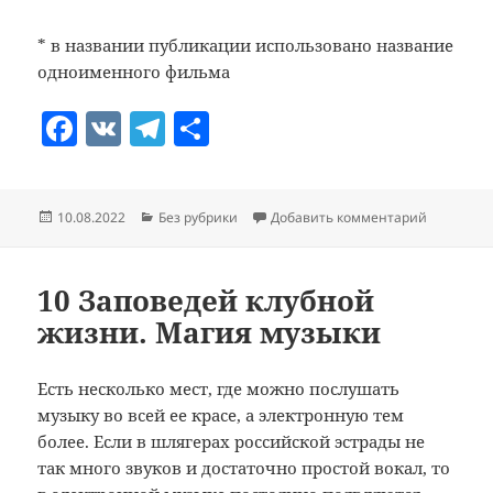
* в названии публикации использовано название
одноименного фильма
F
V
T
О
a
K
el
т
c
e
п
Опубликовано
Рубрики
к записи
10.08.2022
Без рубрики
Добавить комментарий
e
gr
р
b
a
а
o
m
в
10 Заповедей клубной
жизни. Магия музыки
o
и
k
т
Есть несколько мест, где можно послушать
ь
музыку во всей ее красе, а электронную тем
более. Если в шлягерах российской эстрады не
так много звуков и достаточно простой вокал, то