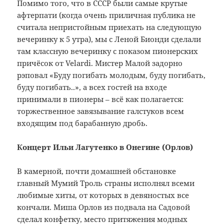
Помимо того, что в СССР были самые крутые
афтерпати (когда очень приличная публика не
считала непристойным приехать на следующую
вечеринку к 5 утра), мы с Леной Бионди сделали
там классную вечеринку с показом пионерских
причёсок от Velardi. Мистер Малой задорно
рэповал «Буду погибать молодым, буду погибать,
буду погибать..», а всех гостей на входе
принимали в пионеры – всё как полагается:
торжественное завязывание галстуков всем
входящим под барабанную дробь.
Концерт Ильи Лагутенко в Онегине (Орлов)
В камерной, почти домашней обстановке
главный Мумий Троль страны исполнял всеми
любимые хиты, от которых в девяностых все
кончали. Миша Орлов из подвала на Садовой
сделал конфетку, место притяжения модных