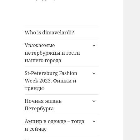
Who is dimavelardi?
раскрыть
Уважаемые
дочернее
петербуржцы и гости
меню
нашего города
раскрыть
St-Petersburg Fashion
дочернее
Week 2023. Фишки и
меню
тренды
раскрыть
Ночная жизнь
дочернее
Петербурга
меню
раскрыть
Ампир в одежде – тогда
дочернее
и сейчас
меню
раскрыть