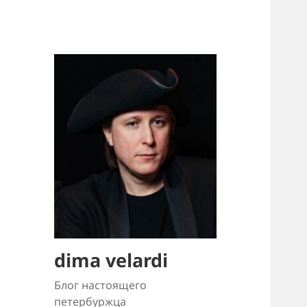
dima velardi
Блог настоящего
петербуржца